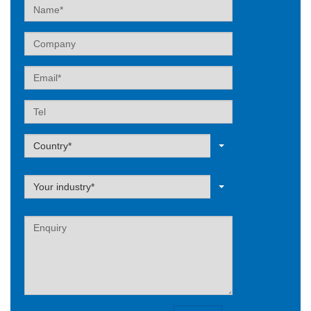
Name
Company
Email
Tel
Label
Country*
Label
Your industry*
Label