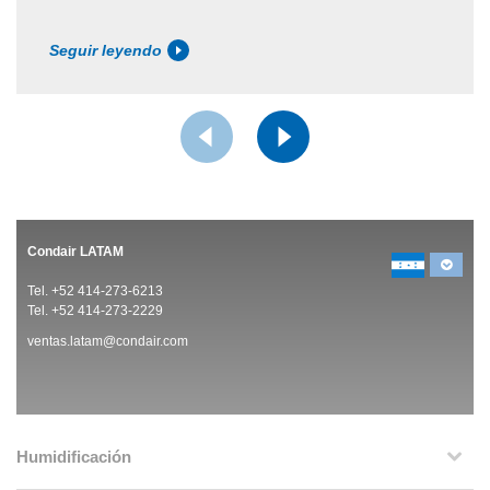
Seguir leyendo
Condair LATAM
Tel. +52 414-273-6213
Tel. +52 414-273-2229
ventas.latam@condair.com
Humidificación