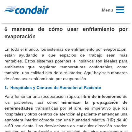
Toggle
Menu
navigati
6 maneras de cómo usar enfriamiento por
evaporación
En todo el mundo, los sistemas de enfriamiento por evaporación,
están ayudando a que espacios de trabajo sean más
rentables. Estos sistemas potentes e intuitivos son ideales para
ambientes que requieran temperaturas confortables, como
también, una calidad alta de aire interior. Aquí hay seis maneras
de cómo usar enfriamiento por evaporación.
1.
Hospitales y Centros de Atención al Paciente
Para fomentar una recuperación rápida,
libre de infecciones
de
los pacientes, así como
minimizar la propagación de
enfermedades
transmitidas por el aire, es imperativo que los
hospitales y otros centros de atención al paciente mantengan una
atmósfera interior cómoda con una humedad relativa (HR) de 40
a 60 por ciento. Las desviaciones en cualquier dirección pueden
resultar en la reducción de la calidad del aire propiciando el