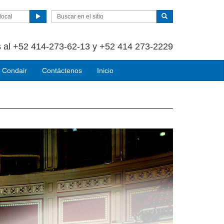
local
 al +52 414-273-62-13 y +52 414 273-2229
 Condair
Contáctenos
Inicio