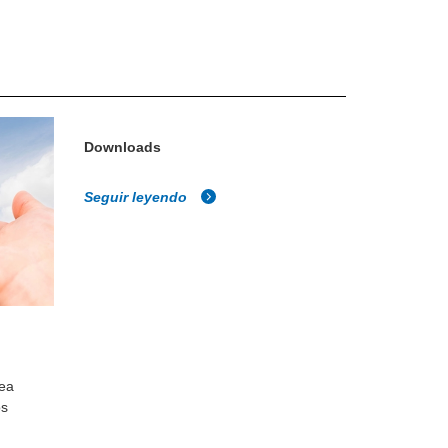
Downloads
Seguir leyendo
vea
os