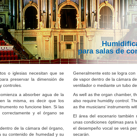
Humidific
para salas de co
os o iglesias necesitan que se
Generalmente esto se logra con 
ara preservar la dimensión de
de vapor dentro de la cámara de
 controles.
ventilador o mediante un tubo de
 comienza a absorber agua de la
As well as the organ chamber, th
en la misma, es decir que los
also require humidity control. Th
trumento no funcione bien. Si las
as the musicians’ instruments wit
 correctamente y el órgano se
El área del escenario también 
unas condiciones óptimas para l
dentro de la cámara del órgano,
el desempeño vocal se verá perj
rá su contenido de humedad y su
secarán.