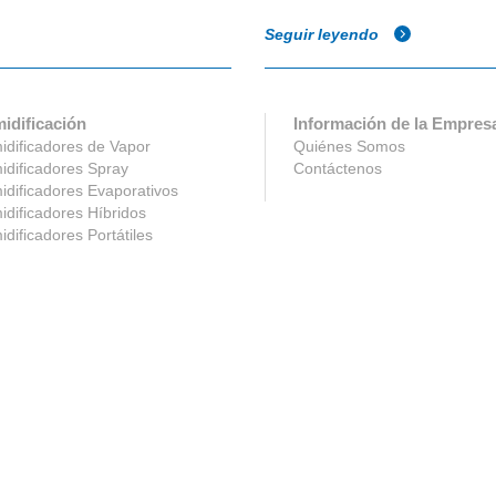
Seguir leyendo
idificación
Información de la Empres
dificadores de Vapor
Quiénes Somos
dificadores Spray
Contáctenos
dificadores Evaporativos
dificadores Híbridos
dificadores Portátiles