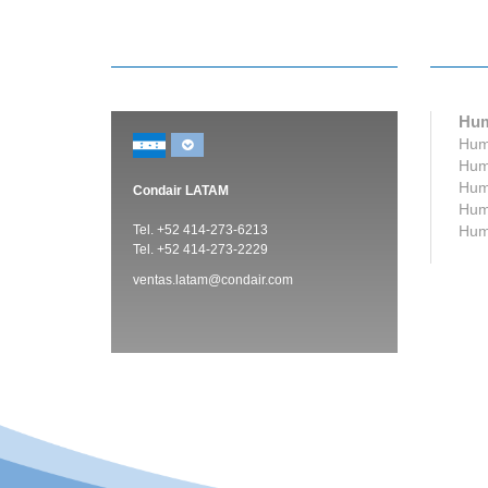
Hum
Humi
Humi
Humi
Condair LATAM
Humi
Tel. +52 414-273-6213
Humi
Tel. +52 414-273-2229
ventas.latam@condair.com