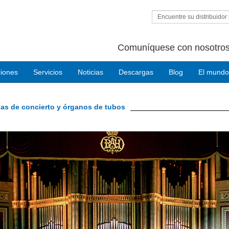
Encuentre su distribuidor 
Comuníquese con nosotros
ciones
Servicios
Noticias
Descargas
Blog
El mundo
las de concierto y órganos de tubos