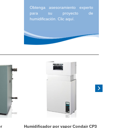
Obtenga asesoramiento experto
para su proyecto de
humidificación. Clic aquí.
r
Humidificador por vapor Condair CP3
Humidific