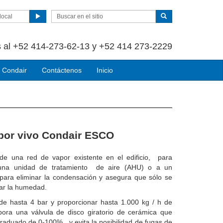
local
 al +52 414-273-62-13 y +52 414 273-2229
 Condair
Contáctenos
Inicio
por vivo Condair ESCO
de una red de vapor existente en el edificio, para
a una unidad de tratamiento de aire (AHU) o a un
 para eliminar la condensación y asegura que sólo se
lar la humedad.
de hasta 4 bar y proporcionar hasta 1.000 kg / h de
pora una válvula de disco giratorio de cerámica que
graduado de 0-100% y evita la posibilidad de fugas de