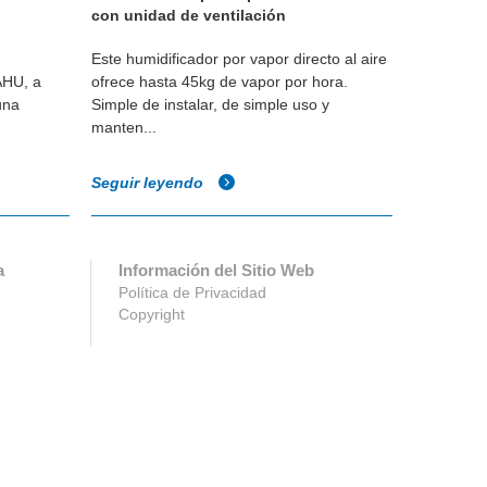
con unidad de ventilación
GS
Este humidificador por vapor directo al aire
Humidifica
AHU, a
ofrece hasta 45kg de vapor por hora.
con bajos 
una
Simple de instalar, de simple uso y
economía d
manten...
Seguir leyendo
Seguir l
a
Información del Sitio Web
Política de Privacidad
Copyright