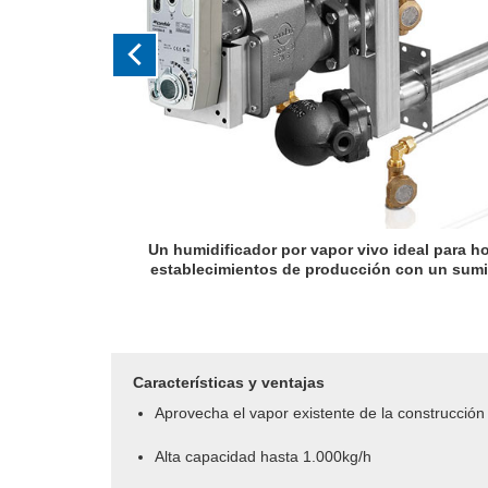
oratorios y
Las boquillas internas extraen vapor desde el
l de vapor.
donde se encuentra más calien
Características y ventajas
Aprovecha el vapor existente de la construcción
Alta capacidad hasta 1.000kg/h