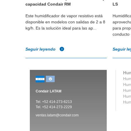
capacidad Condair RM
LS
y muy
Este humidificador de vapor resistivo está
Humidific
lectrodos
disponible en modelos con salidas de 2 a 8
aprovecha
o y
kg/h. Es la solución ideal para las ap...
para prop
conducto 
Seguir leyendo
Seguir l
Hum
Humi
Humi
Humi
Condair LATAM
Humi
Tel. +52 414-273-6213
Humi
Tel. +52 414-273-2229
ventas.latam@condair.com