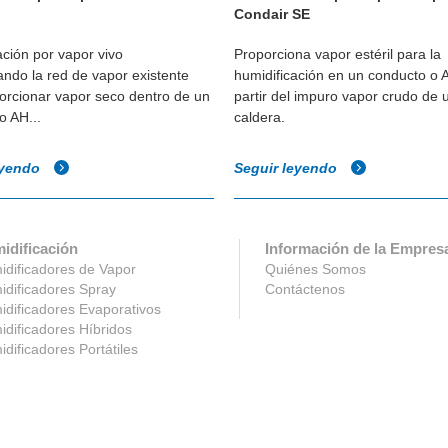
Condair SE
ación por vapor vivo
Proporciona vapor estéril para la
ndo la red de vapor existente
humidificación en un conducto o 
orcionar vapor seco dentro de un
partir del impuro vapor crudo de 
o AH...
caldera.
eyendo
Seguir leyendo
idificación
Información de la Empres
dificadores de Vapor
Quiénes Somos
dificadores Spray
Contáctenos
dificadores Evaporativos
dificadores Híbridos
dificadores Portátiles