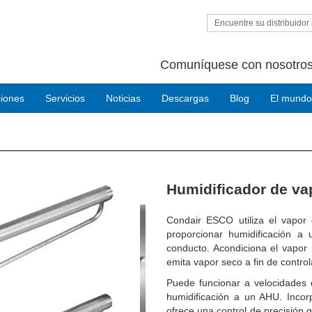
Encuentre su distribuidor 
Comuníquese con nosotros
ciones
Servicios
Noticias
Descargas
Blog
El mundo
Next
Humidificador de va
Condair ESCO utiliza el vapor 
proporcionar humidificación 
conducto. Acondiciona el vapor
emita vapor seco a fin de contro
Puede funcionar a velocidades 
humidificación a un AHU. Incor
ofrece una control de precisión 